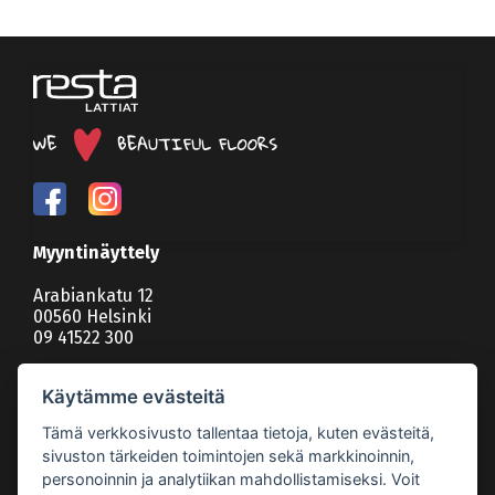
Myyntinäyttely
Arabiankatu 12
00560 Helsinki
09 41522 300
etunimi.sukunimi@restalattiat.fi
Käytämme evästeitä
Toimitusjohtaja, myynti
Tämä verkkosivusto tallentaa tietoja, kuten evästeitä,
Jani Lehtovaara
sivuston tärkeiden toimintojen sekä markkinoinnin,
040 591 0986
personoinnin ja analytiikan mahdollistamiseksi. Voit
Myynti ja markkinointi