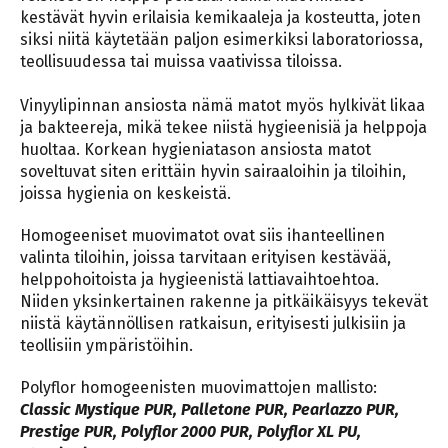
kestävät hyvin erilaisia kemikaaleja ja kosteutta, joten
siksi niitä käytetään paljon esimerkiksi laboratoriossa,
teollisuudessa tai muissa vaativissa tiloissa.
Vinyylipinnan ansiosta nämä matot myös hylkivät likaa
ja bakteereja, mikä tekee niistä hygieenisiä ja helppoja
huoltaa. Korkean hygieniatason ansiosta matot
soveltuvat siten erittäin hyvin sairaaloihin ja tiloihin,
joissa hygienia on keskeistä.
Homogeeniset muovimatot ovat siis ihanteellinen
valinta tiloihin, joissa tarvitaan erityisen kestävää,
helppohoitoista ja hygieenistä lattiavaihtoehtoa.
Niiden yksinkertainen rakenne ja pitkäikäisyys tekevät
niistä käytännöllisen ratkaisun, erityisesti julkisiin ja
teollisiin ympäristöihin.
Polyflor homogeenisten muovimattojen mallisto:
Classic Mystique PUR, Palletone PUR, Pearlazzo PUR,
Prestige PUR, Polyflor 2000 PUR, Polyflor XL PU,