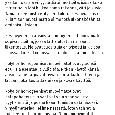
yksikerroksisia vinyylilattiapinnoitteita, joissa koko
materiaalin läpi kulkee sama rakenne, väri ja kuvio.
Tämä tekee niistä erityisen kulutuskestäviä, koska
kulumisen myötä matto ei menetä ulkonäköään tai
ominaisuuksiaan.
Kestävyytensä ansiosta homogeeniset muovimatot
sopivat tiloihin, joissa lattia altistuu runsaalle
liikenteelle. Ne ovat suosittuja erityisesti julkisissa
tiloissa, kuten kouluissa, sairaaloissa ja toimistoissa.
Polyflor homogeeniset muovimatot ovat yleensä
edullisia asentaa ja ylläpitää. Pitkän käyttöikänsä
ansiosta ne tarjoavat hyvän hinta-laatusuhteen ja
lattian, joka kestettää aikaa ja kovaa käyttöä.
Polyflor homogeeniset muovimatot ovat
helppohoitoisia ja vaativat vain säännöllistä
pyyhkimistä ja pesua likaantumisen estämiseksi.
Vinyylimateriaali ei ime nestettä, joten tahrat ja
roiskeet on helppo poistaa. Nämä muovimatot